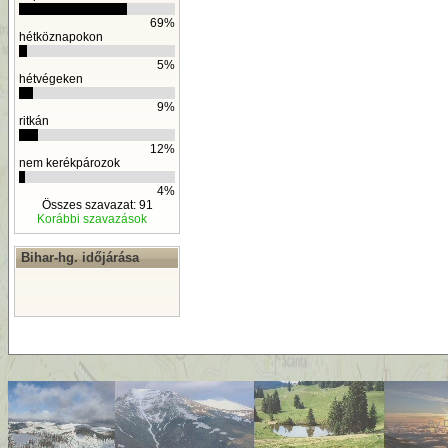
69%
hétköznapokon
5%
hétvégeken
9%
ritkán
12%
nem kerékpározok
4%
Összes szavazat: 91
Korábbi szavazások
Bihar-hg. időjárása
By
D