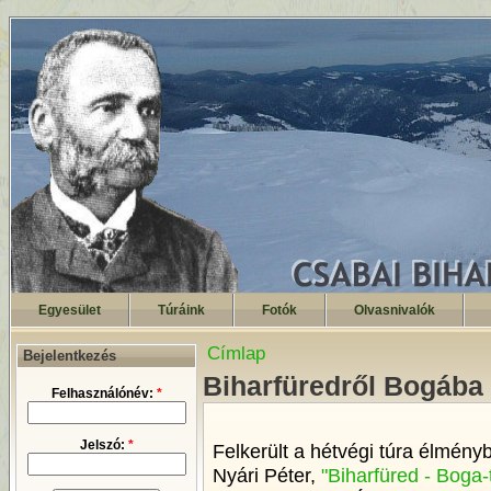
Egyesület
Túráink
Fotók
Olvasnivalók
Címlap
Bejelentkezés
Biharfüredről Bogába
Felhasználónév:
*
Jelszó:
*
Felkerült a hétvégi túra élmény
Nyári Péter,
"Biharfüred - Boga-