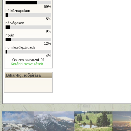
69%
hétköznapokon
5%
hétvégeken
9%
ritkán
12%
nem kerékpározok
4%
Összes szavazat: 91
Korábbi szavazások
Bihar-hg. időjárása
By
D