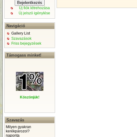
Új fiók létrehozása
Új jelszó igénylése
Navigáció
Gallery List
Szavazások
Friss bejegyzések
Támogass minket!
Köszönjük!
Szavazás
Milyen gyakran
kerékpározol?
naponta