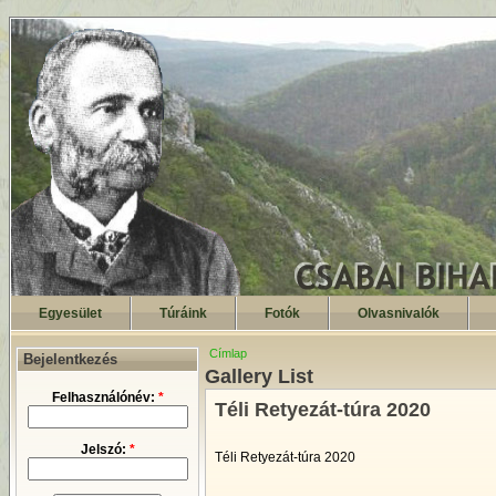
Egyesület
Túráink
Fotók
Olvasnivalók
Címlap
Bejelentkezés
Gallery List
Felhasználónév:
*
Téli Retyezát-túra 2020
Jelszó:
*
Téli Retyezát-túra 2020