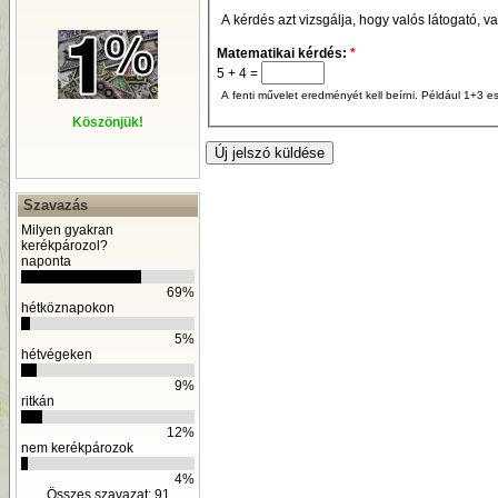
A kérdés azt vizsgálja, hogy valós látogató, v
Matematikai kérdés:
*
5 + 4 =
A fenti művelet eredményét kell beírni. Például 1+3 es
Köszönjük!
Szavazás
Milyen gyakran
kerékpározol?
naponta
69%
hétköznapokon
5%
hétvégeken
9%
ritkán
12%
nem kerékpározok
4%
Összes szavazat: 91