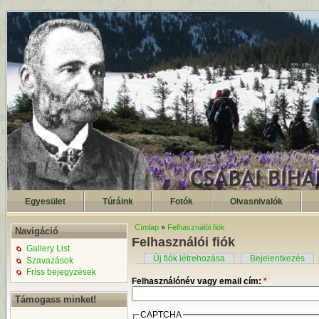
Egyesület
Túráink
Fotók
Olvasnivalók
Címlap
»
Felhasználói fiók
Navigáció
Felhasználói fiók
Gallery List
Új fiók létrehozása
Bejelentkezés
Szavazások
Friss bejegyzések
Felhasználónév vagy email cím:
*
Támogass minket!
CAPTCHA