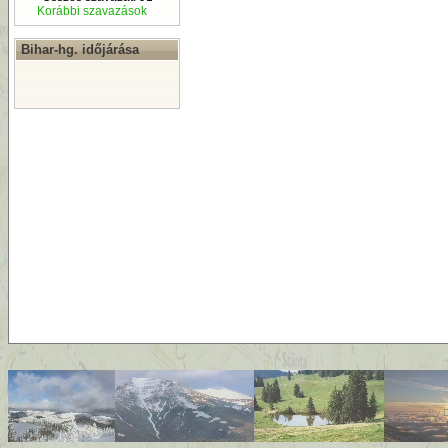
Korábbi szavazások
Bihar-hg. időjárása
By
D