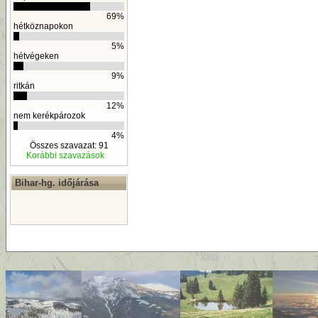
69%
hétköznapokon
5%
hétvégeken
9%
ritkán
12%
nem kerékpározok
4%
Összes szavazat: 91
Korábbi szavazások
Bihar-hg. időjárása
By
D