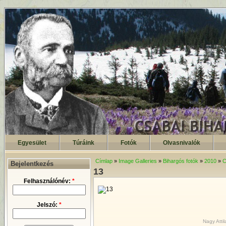
Egyesület
Túráink
Fotók
Olvasnivalók
Címlap
»
Image Galleries
»
Bihargós fotók
»
2010
»
C
Bejelentkezés
13
Felhasználónév:
*
Jelszó:
*
Nagy Atti