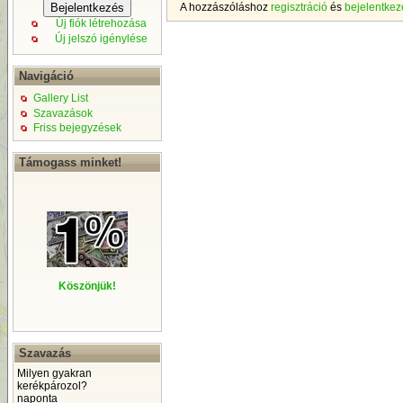
A hozzászóláshoz
regisztráció
és
bejelentkez
Új fiók létrehozása
Új jelszó igénylése
Navigáció
Gallery List
Szavazások
Friss bejegyzések
Támogass minket!
Köszönjük!
Szavazás
Milyen gyakran
kerékpározol?
naponta