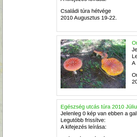
Családi túra hétvége
2010 Augusztus 19-22.
On
Je
Le
A 
On
2
Egészség utcás túra 2010 Júliu
Jelenleg 0 kép van ebben a gal
Legutóbb frissítve:
A kifejezés leírása: