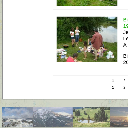
Bi
19
Je
Le
A 
Bi
20
1
2
1
2
By
D