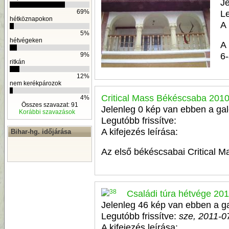
Je
Le
69%
hétköznapokon
A 
5%
hétvégeken
A
6-
9%
ritkán
12%
nem kerékpározok
Critical Mass Békéscsaba 201
4%
Összes szavazat: 91
Jelenleg 0 kép van ebben a gal
Korábbi szavazások
Legutóbb frissítve:
A kifejezés leírása:
Bihar-hg. időjárása
Az első békéscsabai Critical M
Családi túra hétvége 20
Jelenleg 46 kép van ebben a ga
Legutóbb frissítve:
sze, 2011-0
A kifejezés leírása: