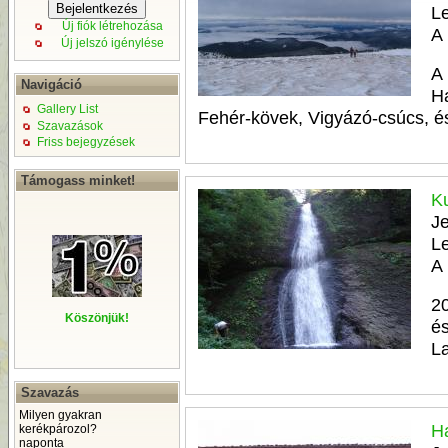
Le
Új fiók létrehozása
A 
Új jelszó igénylése
A 
Navigáció
Ha
Gallery List
Fehér-kövek, Vigyázó-csúcs, é
Szavazások
Friss bejegyzések
Támogass minket!
K
Je
Le
A 
2
Köszönjük!
és
La
Szavazás
Milyen gyakran
H
kerékpározol?
naponta