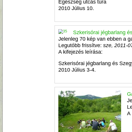
Egészség utcás túra
2010 Július 10.
Szkerisórai jégbarlang é
Jelenleg 70 kép van ebben a ga
Legutóbb frissítve:
sze, 2011-0
A kifejezés leírása:
Szkerisórai jégbarlang és Sze
2010 Július 3-4.
Ga
Je
Le
A 