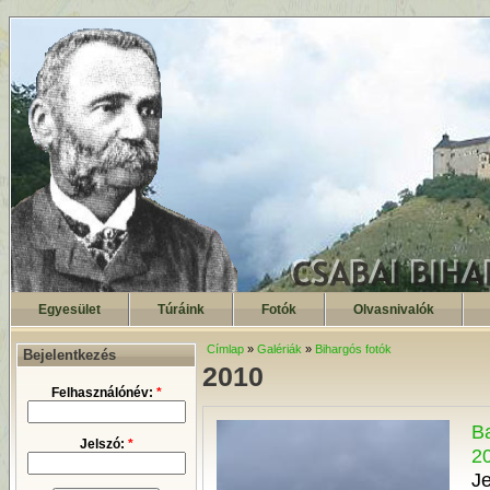
Egyesület
Túráink
Fotók
Olvasnivalók
Címlap
»
Galériák
»
Bihargós fotók
Bejelentkezés
2010
Felhasználónév:
*
Ba
Jelszó:
*
2
Je