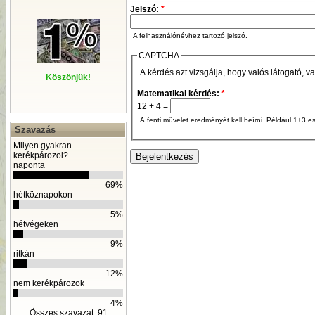
Jelszó:
*
A felhasználónévhez tartozó jelszó.
CAPTCHA
A kérdés azt vizsgálja, hogy valós látogató, v
Köszönjük!
Matematikai kérdés:
*
12 + 4 =
A fenti művelet eredményét kell beírni. Például 1+3 es
Szavazás
Milyen gyakran
kerékpározol?
naponta
69%
hétköznapokon
5%
hétvégeken
9%
ritkán
12%
nem kerékpározok
4%
Összes szavazat: 91