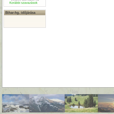
Korábbi szavazások
Bihar-hg. időjárása
By
D