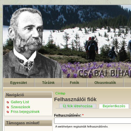
Egyesület
Túráink
Fotók
Olvasnivalók
Címlap
Navigáció
Felhasználói fiók
Gallery List
Új fiók létrehozása
Bejelentkezés
Szavazások
Friss bejegyzések
Felhasználónév:
*
Támogass minket!
A webhelyen regisztrált felhasználónév.