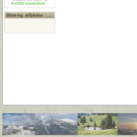
Korábbi szavazások
Bihar-hg. időjárása
By
D