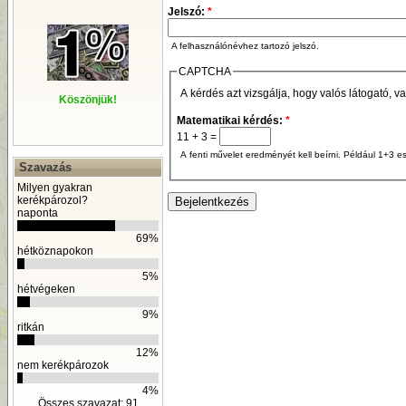
Jelszó:
*
A felhasználónévhez tartozó jelszó.
CAPTCHA
A kérdés azt vizsgálja, hogy valós látogató, v
Köszönjük!
Matematikai kérdés:
*
11 + 3 =
A fenti művelet eredményét kell beírni. Például 1+3 es
Szavazás
Milyen gyakran
kerékpározol?
naponta
69%
hétköznapokon
5%
hétvégeken
9%
ritkán
12%
nem kerékpározok
4%
Összes szavazat: 91