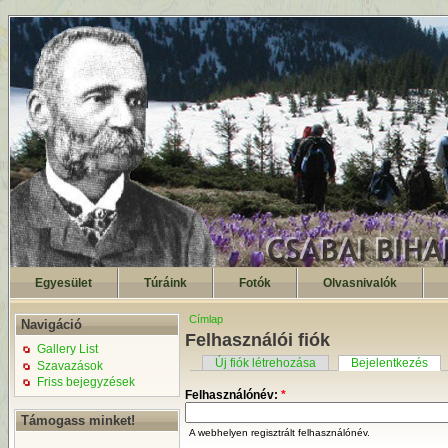
Egyesület
Túráink
Fotók
Olvasnivalók
Címlap
Navigáció
Felhasználói fiók
Gallery List
Új fiók létrehozása
Bejelentkezés
Szavazások
Friss bejegyzések
Felhasználónév:
*
Támogass minket!
A webhelyen regisztrált felhasználónév.