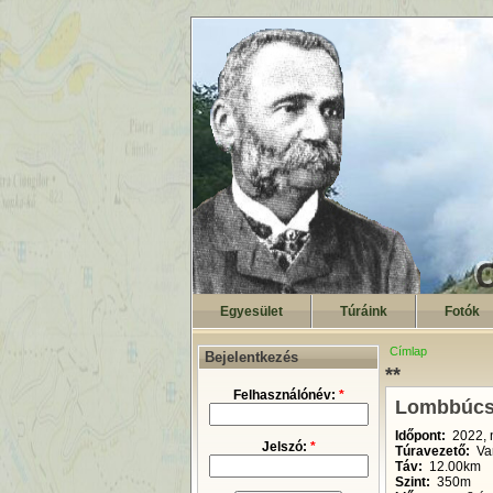
Egyesület
Túráink
Fotók
Címlap
Bejelentkezés
**
Felhasználónév:
*
Lombbúcsú
Időpont:
2022, 
Jelszó:
*
Túravezető:
Va
Táv:
12.00km
Szint:
350m