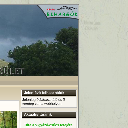
Jelenlévő felhasználók
Jelenleg
0 felhasználó
és
5
vendég
van a webhelyen.
Aktuális túráink
Túra a Vigyázó-csúcs tetejére