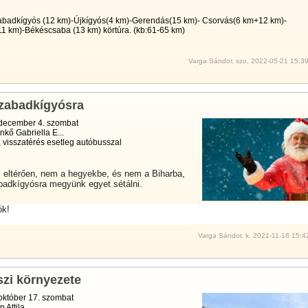
badkígyós (12 km)-Újkígyós(4 km)-Gerendás(15 km)- Csorvás(6 km+12 km)-
1 km)-Békéscsaba (13 km) körtúra. (kb:61-65 km)
Varga Sándor, szo, 2022-05-21 15:3
Szabadkígyósra
december 4. szombat
kő Gabriella E...
 visszatérés esetleg autóbusszal
 eltérően, nem a hegyekbe, és nem a Biharba,
badkígyósra megyünk egyet sétálni.
ók!
Varga Sándor, k, 2021-11-16 15:4
szi környezete
október 17. szombat
 Attila