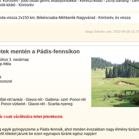
l: Körösrév - jobb oldali gerinc kilátópontokkal - Kereszt-kilátó - Zichy barlang - De
pök-kilátó - Körösrév
oda-vissza 2x150 km, Békéscsaba-Méhkerék-Nagyvárad - Körösrév, és vissza
Varga Sándor, sze, 2022-09-28 12:2
tek mentén a Pádis-fennsíkon
július 3. vasárnap
 Attila
a
busszal
Bál-rét lankái - Glavoi-rét - Galbina- szirt -Ponor-rét
 - Ponor-vízkelet - Glavoi-rét - Scarita-nyereg
ár csak várólistára lehet jelentkezni.
g egyik gyöngyszeme a Pádis-fennsík, ahol minden évszakban nagy élmény túrázni
ellt réteket járunk be ezen egynapos túránk egész napján!