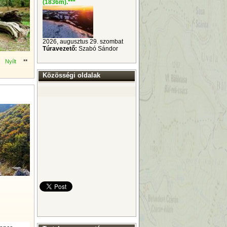
(1836m).
***
2026, augusztus 29. szombat
Túravezető:
Szabó Sándor
Nyílt
**
7
Közösségi oldalak