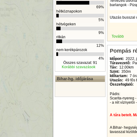
Tervezett útvona
barlangok - Püs
69%
hétköznapokon
Utazás busszal 
5%
hétvégeken
9%
Tovább
ritkán
12%
Pompás ré
nem kerékpározok
4%
Időpont:
2022, 
Összes szavazat: 91
Túravezető:
Pap
Korábbi szavazások
Táv:
12.00km
Szint:
350m
Időtartam:
7 ór
Bihar-hg. időjárása
Utazás:
49 fős 
Összefoglaló:
Pádis:
Scarita-nyereg - 
- a rét víznyelői
A túra betelt. M
A Bihar- hegysé
tavasszal kizöld