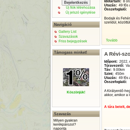
Időtartam:
8 ór
Utazás:
49 fős 
Új fiók létrehozása
Összefoglaló:
Új jelszó igénylése
Bodajk és Fehér
szelídül, között
Navigáció
Gallery List
Szavazások
Tovább
Friss bejegyzések
Támogass minket!
A Révi-sz
Időpont:
2022, 
Túravezető:
Va
Táv:
9.00km
Szint:
450m
Utazás:
49 fős 
Összefoglaló:
A Királyerdő-he
Köszönjük!
akkor, amikor a l
A túra betelt, 
Szavazás
Milyen gyakran
kerékpározol?
naponta