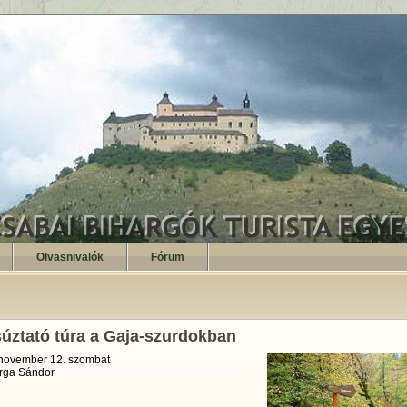
Olvasnivalók
Fórum
ztató túra a Gaja-szurdokban
november 12. szombat
rga Sándor