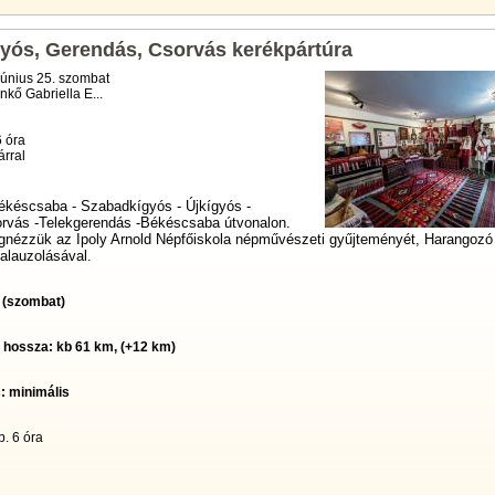
yós, Gerendás, Csorvás kerékpártúra
június 25. szombat
kő Gabriella E...
6 óra
rral
ékéscsaba - Szabadkígyós - Újkígyós -
rvás -Telekgerendás -Békéscsaba útvonalon.
nézzük az Ipoly Arnold Népfőiskola népművészeti gyűjteményét, Harangozó
alauzolásával.
. (szombat)
t hossza: kb 61 km, (+12 km)
: minimális
b. 6 óra