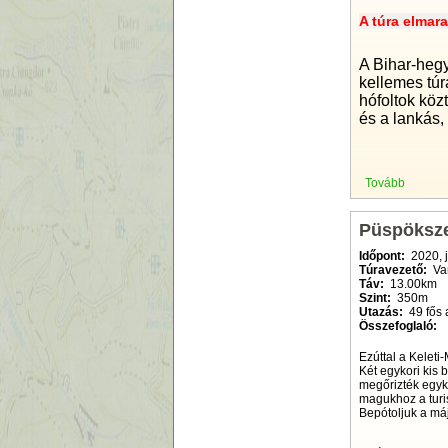
A túra elmara
A Bihar-heg
kellemes túr
hófoltok köz
és a lankás,
Tovább
Püspöksze
Időpont:
2020, 
Túravezető:
Va
Táv:
13.00km
Szint:
350m
Utazás:
49 fős 
Összefoglaló:
Ezúttal a Keleti
Két egykori kis
megőrizték egyk
magukhoz a turis
Bepótoljuk a má