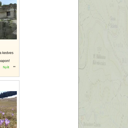
 a kedves
 napon!
Nyílt
**
7