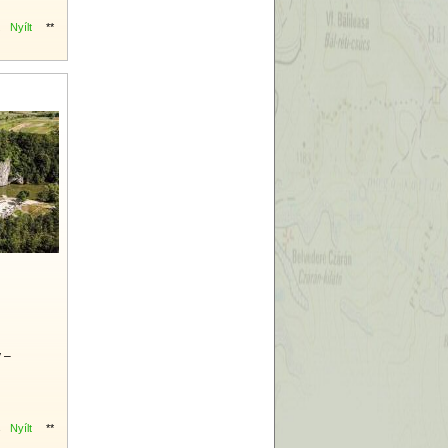
Nyílt
**
2
y –
Nyílt
**
4