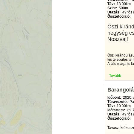
Táv:
13.00km
Szint:
500m
Utazás:
49 fős 
Összefoglaló:
Őszi kirán
hegység cs
Noszvaj!
Őszi kirándulás
kis település te
A falu maga is l
Tovább
Barangolá
Időpont:
2020, 
Túravezető:
Pap
Táv:
10.00km
Időtartam:
kb. 
Utazás:
49 fős 
Összefoglaló:
Tavasz, krókuszo