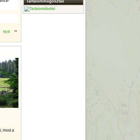
vence-
Tartalommegosztás
Nyílt
**
7
, most a