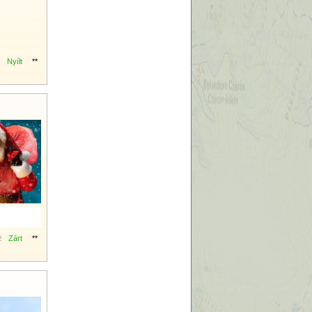
Nyílt
**
9
Zárt
**
2