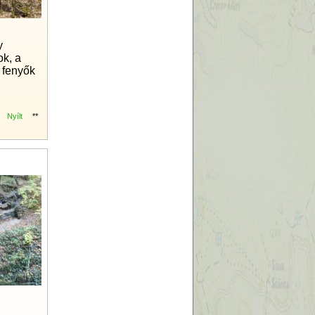
y
ok, a
 fenyők
Nyílt
**
9