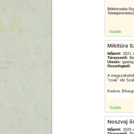
Békéscsaba-Sza
Telekgerendás(1
Tovább
Mikitúra 
Időpont:
2021, 
Túravezető:
Ben
Utazás:
gyalog,
Összefoglaló:
A megszokottól
"csak" ide Sza
Kedves Biharg
Tovább
Noszvaj ő
Időpont:
2020, 
Túravezető:
Pap