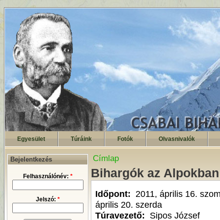
Egyesület
Túráink
Fotók
Olvasnivalók
Címlap
Bejelentkezés
Bihargók az Alpokban
Felhasználónév:
*
Időpont:
2011, április 16. szo
Jelszó:
*
április 20. szerda
Túravezető:
Sipos József