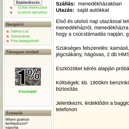
Szállás:
menedékházakban
Új fiók létrehozása
Utazás:
saját autókkal
Új jelszó igénylése
Első és utolsó nap utazással te
Navigáció
menedékházról, menedékházra
Gallery List
hogy a csúcstámadás napján, gl
Szavazások
Friss bejegyzések
Szükséges felszerelés: kamásli, 
Támogass minket!
jégcsákány, hágóvas, 2 db HMS 
Eszközöket kérés alapján próbál
Költségek: kb. 1900km benzinkö
biztosítás
Köszönjük!
Jelentkezni, érdeklődni a bagg
telefonon
Szavazás
Milyen gyakran
kerékpározol?
naponta