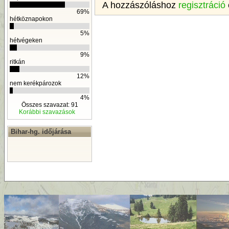
A hozzászóláshoz
regisztráció
69%
hétköznapokon
5%
hétvégeken
9%
ritkán
12%
nem kerékpározok
4%
Összes szavazat: 91
Korábbi szavazások
Bihar-hg. időjárása
By
D