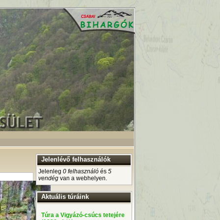
Jelenlévő felhasználók
Jelenleg
0 felhasználó
és
5
vendég
van a webhelyen.
Aktuális túráink
Túra a Vigyázó-csúcs tetejére