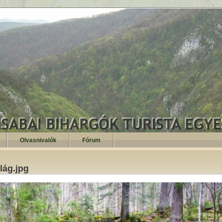
Olvasnivalók
Fórum
ilág.jpg