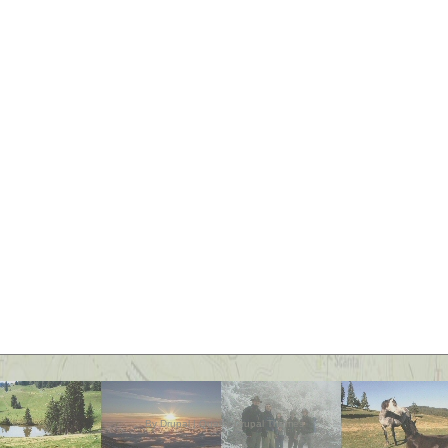
By
Drupal
|
Quality Drupal Themes