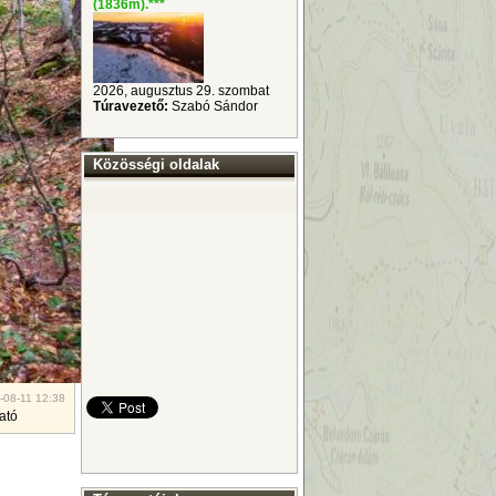
(1836m).
***
2026, augusztus 29. szombat
Túravezető:
Szabó Sándor
Közösségi oldalak
-08-11 12:38
ató