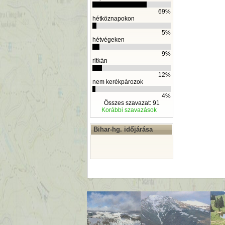
69%
hétköznapokon
5%
hétvégeken
9%
ritkán
12%
nem kerékpározok
4%
Összes szavazat: 91
Korábbi szavazások
Bihar-hg. időjárása