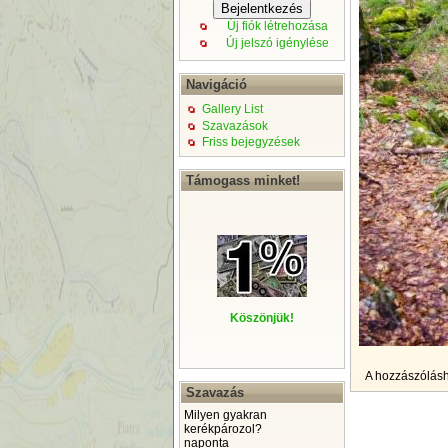
Új fiók létrehozása
Új jelszó igénylése
Navigáció
Gallery List
Szavazások
Friss bejegyzések
Támogass minket!
Köszönjük!
A hozzászólás
Szavazás
Milyen gyakran
kerékpározol?
naponta