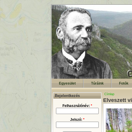
Egyesület
Túráink
Fotók
Címlap
Bejelentkezés
Elveszett v
Felhasználónév:
*
Jelszó:
*