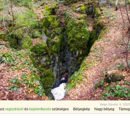
Varga Sándor, h, 2025
hoz
regisztráció
és
bejelentkezés
szükséges
Bélyegkép
Nagy bélyeg
Támog