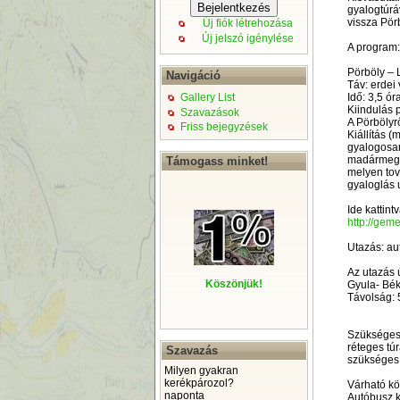
gyalogtúrá
vissza Pör
Új fiók létrehozása
Új jelszó igénylése
A program:
Pörböly – 
Navigáció
Táv: erdei
Idő: 3,5 ór
Gallery List
Kiindulás 
Szavazások
A Pörbölyr
Friss bejegyzések
Kiállítás (
gyalogosan
madármegfig
Támogass minket!
melyen tov
gyaloglás u
Ide kattint
http://geme
Utazás: au
Az utazás 
Köszönjük!
Gyula- Bék
Távolság:
Szükséges 
réteges túr
Szavazás
szükséges
Milyen gyakran
kerékpározol?
Várható kö
naponta
Autóbusz kb