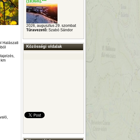
(1836m).
***
2026, augusztus 29. szombat
Túravezető:
Szabó Sándor
l Halászati
Közösségi oldalak
iból
tajelzés,
6 km
való,