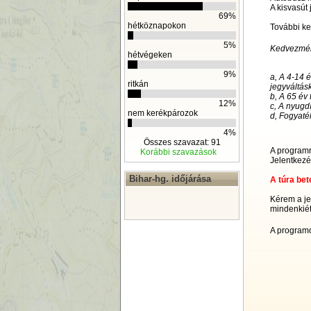
A kisvasút
69%
hétköznapokon
További k
5%
Kedvezmén
hétvégeken
9%
a, A 4-14 
ritkán
jegyváltásk
b, A 65 év 
12%
c, A nyugd
nem kerékpározok
d, Fogyaté
4%
Összes szavazat: 91
A programr
Korábbi szavazások
Jelentkezé
Bihar-hg. időjárása
A túra bet
Kérem a je
mindenkiét
A programo