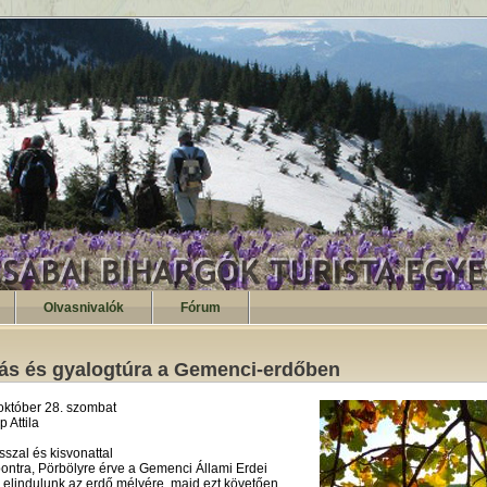
Olvasnivalók
Fórum
ás és gyalogtúra a Gemenci-erdőben
október 28. szombat
 Attila
szal és kisvonattal
pontra, Pörbölyre érve a Gemenci Állami Erdei
l elindulunk az erdő mélyére, majd ezt követően