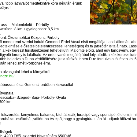
val több látnivalót megtekintve kora délután érünk
bölyre!
Lassi – Malomtelelő – Pörböly
 vasúton: 8 km + gyalogosan: 8,5 km
a
pont: Ökoturisztikai Központ, Pörböly
ől menetrend szerint induló Gemenci Erdei Vasút első megállója Lassi állomás, aho
megtekintése előzetes bejelentkezéssel lehetséges) és fa játszótér is található. Lass
 a kék kereszt turistajelzésen lehet eljutni Malomtelelőig, ahol egy tanösvény, egy
yelő torony is található. Az erdei vasút megállójából folytatódik a kék kereszt turis
ább haladva a Duna védőtöltésére jut a túrázó. Innen D-re fordulva a töltésen kb. 
tán lehet ismét Pörbölyre érni.
va olvasgatni lehet a környékről:
nczrt.hu/
tóbusszal és a Gemenci-erdőben kisvasúttal
útvonala:
éscsaba- Szeged- Baja- Pörböly- Gyula
 500 km
felszerelés: kényelmes bakancs, kis hátizsák, túracipő vagy sportcipő, élelem, inni
aruházat, esőkabát, váltóruha és cipő, hogy a gyalogtúra után át tudjunk öltözni ha
!
ltségek:
. 4200 Ft/fő, az erdei kisvasút ára 650Ft/fő