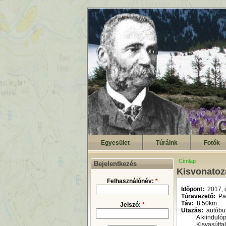
Egyesület
Túráink
Fotók
Címlap
Bejelentkezés
Kisvonatoz
Felhasználónév:
*
Időpont:
2017, 
Túravezető:
Pap
Táv:
8.50km
Jelszó:
*
Utazás:
autóbus
A kiinduló
Kisvasútta