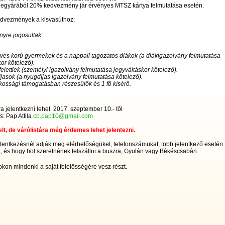
 jegyárából 20% kedvezmény jár érvényes MTSZ kártya felmutatása esetén.
edvezmények a kisvasúthoz:
yre jogosultak:
éves korú gyermekek és a nappali tagozatos diákok (a diákigazolvány felmutatása
or kötelező).
felettiek (személyi igazolvány felmutatása jegyváltáskor kötelező).
íjasok (a nyugdíjas igazolvány felmutatása kötelező).
kossági támogatásban részesülők és 1 fő kísérő.
a jelentkezni lehet 2017. szeptember 10.- től
s: Pap Attila
cb.pap10@gmail.com
elt, de várólistára még érdemes lehet jelentezni.
lentkezésnél adják meg elérhetőségüket, telefonszámukat, több jelentkező esetén
, és hogy hol szeretnének felszállni a buszra, Gyulán vagy Békéscsabán.
kon mindenki a saját felelősségére vesz részt.