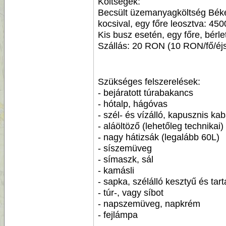
Költségek:
Becsült üzemanyagköltség Béké
kocsival, egy főre leosztva: 450
Kis busz esetén, egy főre, bérlet
Szállás: 20 RON (10 RON/fő/éj
Szükséges felszerelések:
- bejáratott túrabakancs
- hótalp, hágóvas
- szél- és vízálló, kapusznis k
- aláöltöző (lehetőleg technikai)
- nagy hátizsák (legalább 60L)
- síszemüveg
- símaszk, sál
- kamásli
- sapka, szélálló kesztyű és tar
- túr-, vagy síbot
- napszemüveg, napkrém
- fejlámpa