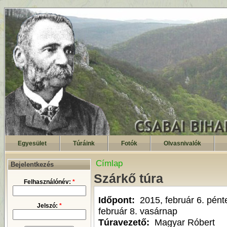
Egyesület
Túráink
Fotók
Olvasnivalók
Címlap
Bejelentkezés
Szárkő túra
Felhasználónév:
*
Időpont:
2015, február 6. pént
Jelszó:
*
február 8. vasárnap
Túravezető:
Magyar Róbert