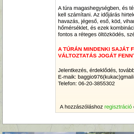
A túra magashegységben, és téle
kell számítani. Az időjárás hirt
havazás, jégeső, eső, köd, vihar
hőmérséklet, és ezek kombináció
fontos a réteges öltözködés, szé
A TÚRÁN MINDENKI SAJÁT 
VÁLTOZTATÁS JOGÁT FENN
Jelentkezés, érdeklődés, további
E-maik: baggio976(kukac)gmai
Telefon: 06-20-3855302
A hozzászóláshoz
regisztráció