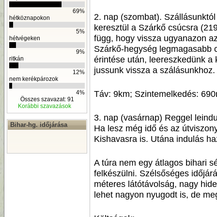
69%
2. nap (szombat). Szállásunkt
hétköznapokon
keresztül a Szárkő csúcsra (21
5%
függ, hogy vissza ugyanazon az
hétvégeken
Szárkő-hegység legmagasabb c
9%
érintése után, leereszkedünk a
ritkán
jussunk vissza a szálásunkhoz.
12%
nem kerékpározok
Táv: 9km; Szintemelkedés: 69
4%
Összes szavazat: 91
Korábbi szavazások
3. nap (vasárnap) Reggel leindu
Bihar-hg. időjárása
Ha lesz még idő és az útviszo
Kishavasra is. Utána indulás ha
A túra nem egy átlagos bihari 
felkészülni. Szélsőséges időjárá
méteres látótávolság, nagy hide
lehet nagyon nyugodt is, de meg