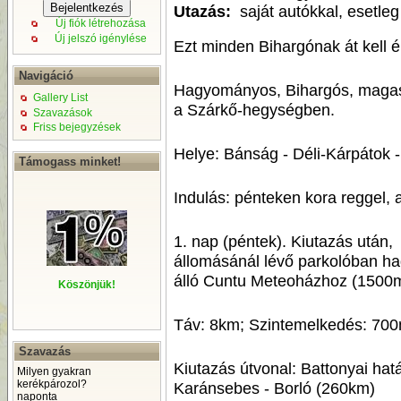
Utazás:
saját autókkal, esetleg
Új fiók létrehozása
Új jelszó igénylése
Ezt minden Bihargónak át kell él
Navigáció
Hagyományos, Bihargós, magash
Gallery List
a Szárkő-hegységben.
Szavazások
Friss bejegyzések
Helye: Bánság - Déli-Kárpátok 
Támogass minket!
Indulás: pénteken kora reggel, 
1. nap (péntek). Kiutazás után,
állomásánál lévő parkolóban ha
álló Cuntu Meteoházhoz (1500m) 
Köszönjük!
Táv: 8km; Szintemelkedés: 70
Szavazás
Kiutazás útvonal: Battonyai ha
Milyen gyakran
kerékpározol?
Karánsebes - Borló (260km)
naponta