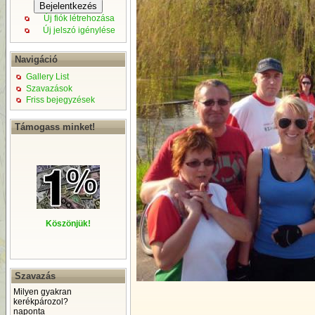
Új fiók létrehozása
Új jelszó igénylése
Navigáció
Gallery List
Szavazások
Friss bejegyzések
Támogass minket!
Köszönjük!
Szavazás
Milyen gyakran
kerékpározol?
naponta