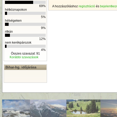
69%
A hozzászóláshoz
regisztráció
és
bejelentkez
hétköznapokon
5%
hétvégeken
9%
ritkán
12%
nem kerékpározok
4%
Összes szavazat: 91
Korábbi szavazások
Bihar-hg. időjárása
By
D