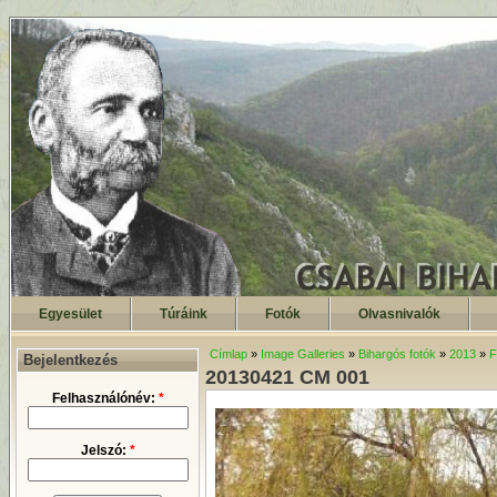
Egyesület
Túráink
Fotók
Olvasnivalók
Címlap
»
Image Galleries
»
Bihargós fotók
»
2013
»
F
Bejelentkezés
20130421 CM 001
Felhasználónév:
*
Jelszó:
*