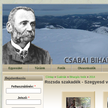
Egyesület
Túráink
Fotók
Olvasnivalók
Címlap
»
Galériák
»
Bihargós fotók
»
2014
Bejelentkezés
Rozsda szakadék - Szegyesd völ
Felhasználónév:
*
Jelszó:
*