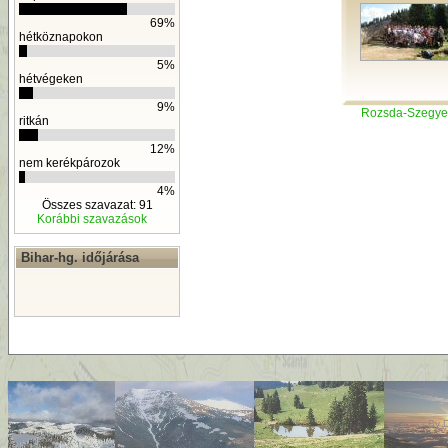
69%
hétköznapokon
5%
hétvégeken
9%
Rozsda-Szegye
ritkán
12%
nem kerékpározok
4%
Összes szavazat: 91
Korábbi szavazások
Bihar-hg. időjárása
By
D