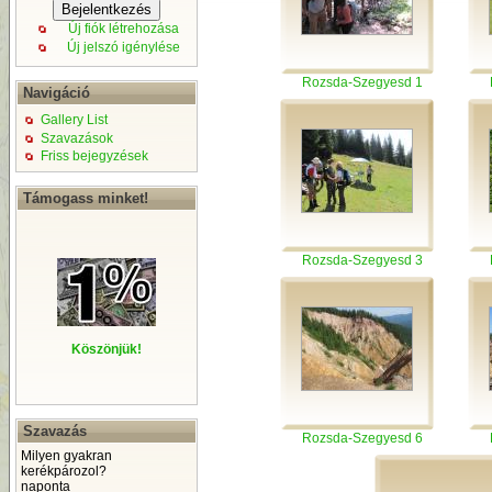
Új fiók létrehozása
Új jelszó igénylése
Rozsda-Szegyesd 1
Navigáció
Gallery List
Szavazások
Friss bejegyzések
Támogass minket!
Rozsda-Szegyesd 3
Köszönjük!
Szavazás
Rozsda-Szegyesd 6
Milyen gyakran
kerékpározol?
naponta