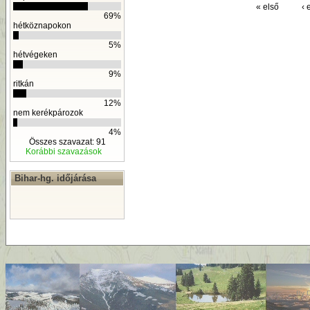
« első
‹ 
69%
hétköznapokon
5%
hétvégeken
9%
ritkán
12%
nem kerékpározok
4%
Összes szavazat: 91
Korábbi szavazások
Bihar-hg. időjárása
By
D