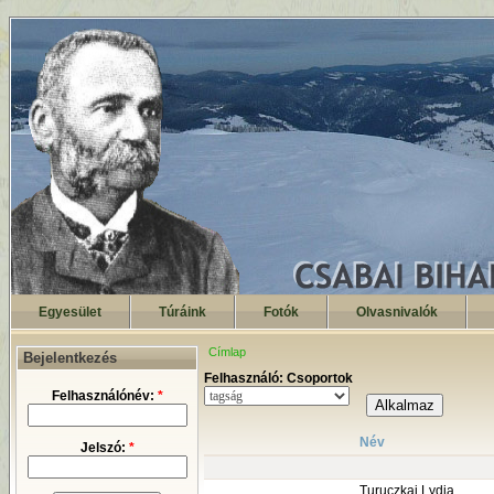
Egyesület
Túráink
Fotók
Olvasnivalók
Címlap
Bejelentkezés
Felhasználó: Csoportok
Felhasználónév:
*
Név
Jelszó:
*
Turuczkai Lydia