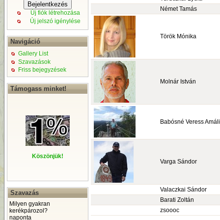
Német Tamás
Új fiók létrehozása
Új jelszó igénylése
Török Mónika
Navigáció
Gallery List
Szavazások
Friss bejegyzések
Molnár István
Támogass minket!
Babósné Veress Amál
Köszönjük!
Varga Sándor
Valaczkai Sándor
Szavazás
Barati Zoltán
Milyen gyakran
zsoooc
kerékpározol?
naponta