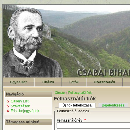
Egyesület
Túráink
Fotók
Olvasnivalók
Címlap
»
Felhasználói fiók
Navigáció
Felhasználói fiók
Gallery List
Új fiók létrehozása
Bejelentkezés
Szavazások
Friss bejegyzések
Felhasználói adatok
Felhasználónév:
*
Támogass minket!