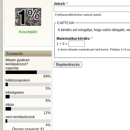
Jelszó:
*
A felhasználónévhez tartozó jelszó.
CAPTCHA
A kérdés azt vizsgálja, hogy valós látogató, v
Köszönjük!
Matematikai kérdés:
*
1 + 3 =
A fenti művelet eredményét kell beírni. Például 1+3 es
Szavazás
Milyen gyakran
kerékpározol?
naponta
69%
hétköznapokon
5%
hétvégeken
9%
ritkán
12%
nem kerékpározok
4%
Összes szavazat: 91