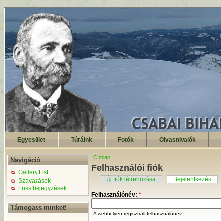
Egyesület
Túráink
Fotók
Olvasnivalók
Címlap
Navigáció
Felhasználói fiók
Gallery List
Új fiók létrehozása
Bejelentkezés
Szavazások
Friss bejegyzések
Felhasználónév:
*
Támogass minket!
A webhelyen regisztrált felhasználónév.