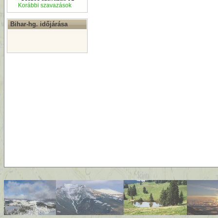
Korábbi szavazások
Bihar-hg. időjárása
By
D