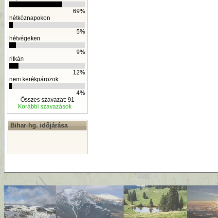
69%
hétköznapokon
5%
hétvégeken
9%
ritkán
12%
nem kerékpározok
4%
Összes szavazat: 91
Korábbi szavazások
Bihar-hg. időjárása
By
D