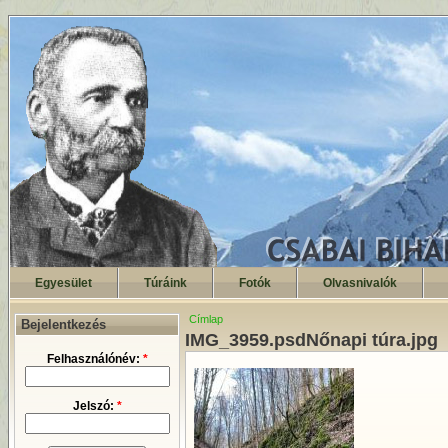
Egyesület
Túráink
Fotók
Olvasnivalók
Címlap
Bejelentkezés
IMG_3959.psdNőnapi túra.jpg
Felhasználónév:
*
Jelszó:
*