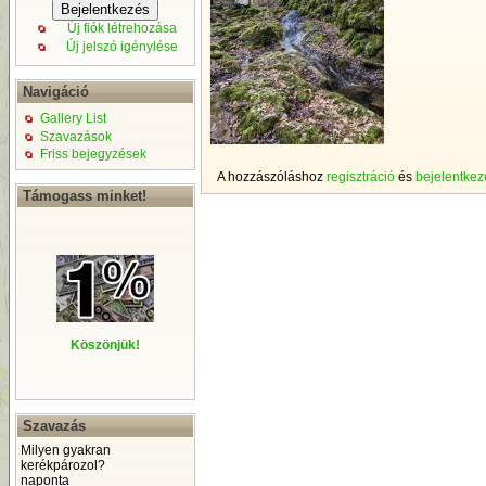
Új fiók létrehozása
Új jelszó igénylése
Navigáció
Gallery List
Szavazások
Friss bejegyzések
A hozzászóláshoz
regisztráció
és
bejelentkez
Támogass minket!
Köszönjük!
Szavazás
Milyen gyakran
kerékpározol?
naponta