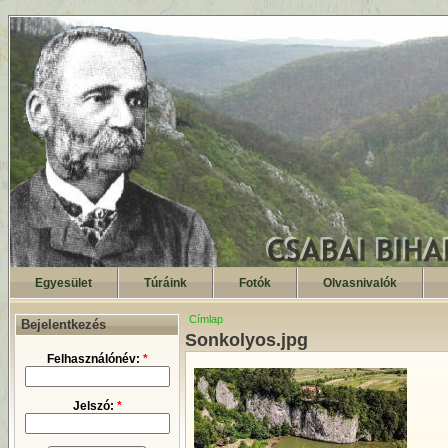
Egyesület
Túráink
Fotók
Olvasnivalók
Címlap
Bejelentkezés
Sonkolyos.jpg
Felhasználónév:
*
Jelszó:
*