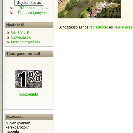
Új fiók létrehozása
Új jelszó igénylése
Navigáció
A hozzászóláshoz
regisztráció
és
bejelentkez
Gallery List
Szavazások
Friss bejegyzések
Támogass minket!
Köszönjük!
Szavazás
Milyen gyakran
kerékpározol?
naponta