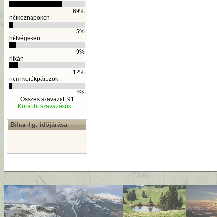
69%
hétköznapokon
5%
hétvégeken
9%
ritkán
12%
nem kerékpározok
4%
Összes szavazat: 91
Korábbi szavazások
Bihar-hg. időjárása
By
D