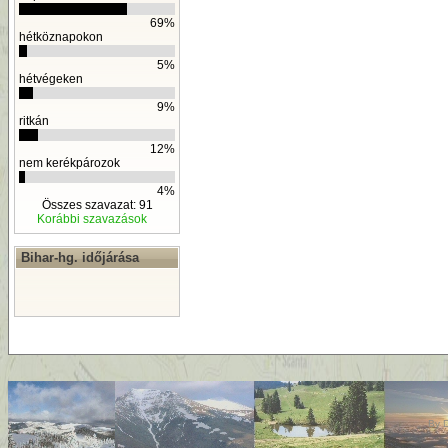
69%
hétköznapokon
5%
hétvégeken
9%
ritkán
12%
nem kerékpározok
4%
Összes szavazat: 91
Korábbi szavazások
Bihar-hg. időjárása
By
D