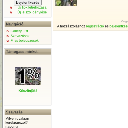
Új fiók létrehozása
Új jelszó igénylése
Varga
Navigáció
A hozzászóláshoz
regisztráció
és
bejelentkez
Gallery List
Szavazások
Friss bejegyzések
Támogass minket!
Köszönjük!
Szavazás
Milyen gyakran
kerékpározol?
naponta