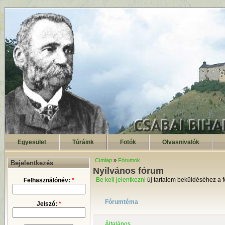
Egyesület
Túráink
Fotók
Olvasnivalók
Címlap
»
Fórumok
Bejelentkezés
Nyilvános fórum
Be kell jelentkezni
új tartalom beküldéséhez a 
Felhasználónév:
*
Fórumtéma
Jelszó:
*
Általános