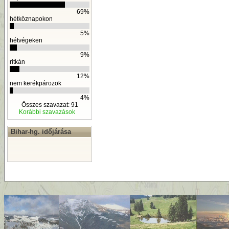
69%
hétköznapokon
5%
hétvégeken
9%
ritkán
12%
nem kerékpározok
4%
Összes szavazat: 91
Korábbi szavazások
Bihar-hg. időjárása
By
D