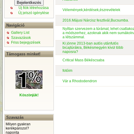
Új fiók létrehozása
Vélemények,kérdések,észrevételek
Új jelszó igénylése
2016.Májusi Nárcisz fesztivál,Bucsumba.
Navigáció
Nyíltan szervezem a túrámat, lehet csatlako
Gallery List
a módszerhez, azoknak akik nem sumákoln
a létszámmal.
Szavazások
Friss bejegyzések
Ki jönne 2013-ban autós utánfutós
bicajtúrákra, Békésmegyén kívül több
naposra?
Támogass minket!
Critical Mass Békéscsaba
fotóim
Vár a Rhododendron
Köszönjük!
Szavazás
Milyen gyakran
kerékpározol?
naponta